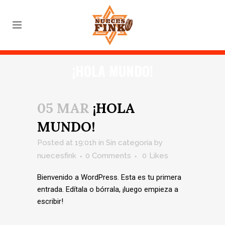
¡HOLA MUNDO!
05 MAR
¡HOLA
MUNDO!
Posted at 19:01h
in
Sin categoría
by
nuecesfink
0 Comments
0
Likes
Bienvenido a WordPress. Esta es tu primera
entrada. Edítala o bórrala, ¡luego empieza a
escribir!